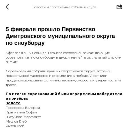
Новости и спортивные события клуба
5 февраля прошло Первенство
Дмитровского муниципального округа
по сноуборду
5 февраля в ГК Леонида Тягачева состоялись захватывающие
соревнования по сноуборду в дисциплине "параллельный слалом-
гигант".
Соревнования собрали лучших спортсменов округа, готовых
показать своё мастерство и стремление к победе. Участники
продемонстрировали отличную технику, скорость и уверенность на
трассе.
По итогам соревнований были определены победители
и призёры:
Золото
Прохорова Валерия
Крапивина Софья
Шатунова Маргарита
Маслов Глеб
Рытов Глеб