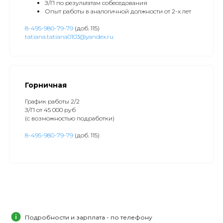
З/П по результатам собеседования
Опыт работы в аналогичной должности от 2-х лет
8-495-980-79-79
(доб. 115)
tatiana.tatiana0103@yandex.ru
Горничная
График работы 2/2
З/П от 45 000 руб
(с возможностью подработки)
8-495-980-79-79
(доб. 115)
Подробности и зарплата - по телефону