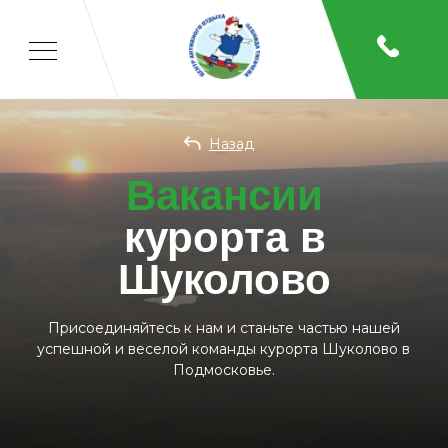
Назад
Вакансии
курорта в
Шуколово
Присоединяйтесь к нам и станьте частью нашей
успешной и веселой команды курорта Шуколово в
Подмосковье.
Главная
/
О нас
/
Вакансии
Отдых
Спорт
Детям