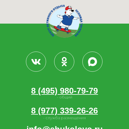
ОГРН 1037725058942
Общие положения
проект
разработан
политика конфиденциальности
© «Горнолыжный клуб Леонида Тягачёва»