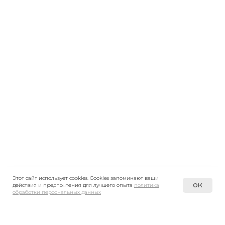
Этот сайт использует cookies. Cookies запоминают ваши
🇷🇺
OK
действия и предпочтения для лучшего опыта
политика
обработки персональных данных
8 (495) 980-79-79
- общий
8 (977) 339-26-26