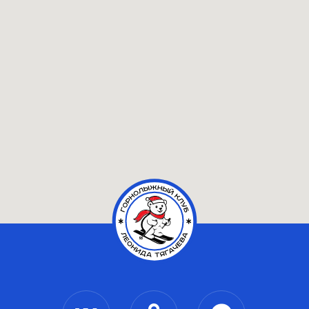
8 (495) 980-79-79
- общий
8 (977) 339-26-26
- служба размещения
info@shukolovo.ru
Информация
Вакансии
Контакты
Документация
Календарь событий
Партнерство