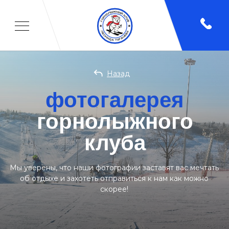
Назад
фотогалерея
горнолыжного
клуба
Мы уверены, что наши фотографии заставят вас мечтать
об отдыхе и захотеть отправиться к нам как можно
скорее!
Главная
/
О нас
/
Фотогалерея
Отдых
Спорт
Детям