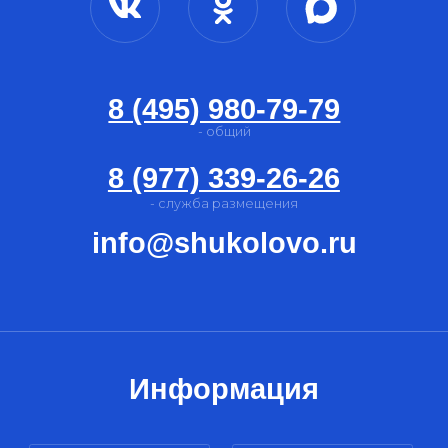
ООО "Шуколово Отель"
Юр. адрес: 141850, Московская обл.,
Дмитровский ГО, д. Шуколово, д. 108, пом. 2
ИНН 7725243035 / КПП 500701001
ОГРН 1037725058942
Общие положения
проект
разработан
политика конфиденциальности
© «Горнолыжный клуб Леонида Тягачёва»