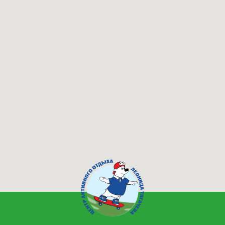
Вакансии
Контакты
Как добраться?
Документация
ООО "Шуколово Отель"
Юр. адрес: 141850, Московская обл.,
Дмитровский ГО, д. Шуколово, д. 108, пом. 2
ИНН 7725243035 / КПП 500701001
ОГРН 1037725058942
Общие положения
проект
разработан
политика конфиденциальности
© «Горнолыжный клуб Леонида Тягачёва»