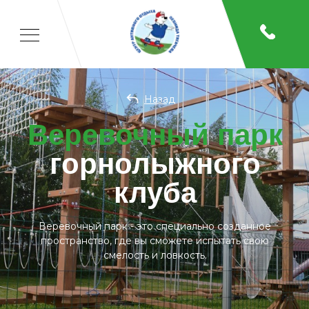
Назад
Веревочный парк
горнолыжного
клуба
Веревочный парк - это специально созданное
пространство, где вы сможете испытать свою
смелость и ловкость.
Главная
/
Детям
/
Веревочный парк
Отдых
Спорт
Детям