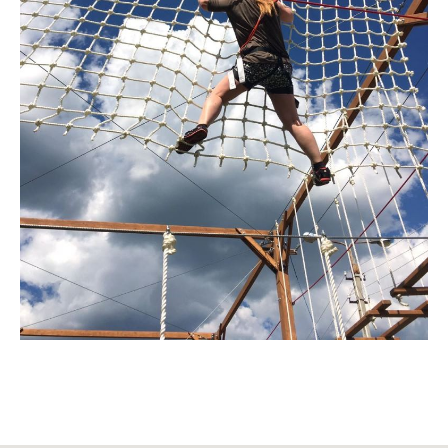
8 (495) 980-79-79
- общий
8 (977) 339-26-26
- служба размещения
info@shukolovo.ru
Информация