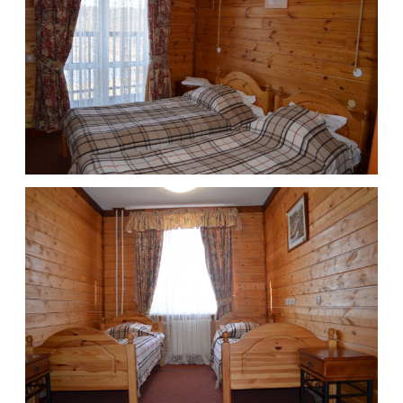
8 (495) 980-79-79
- общий
8 (977) 339-26-26
- служба размещения
info@shukolovo.ru
Информация
Вакансии
Контакты
Документация
Календарь событий