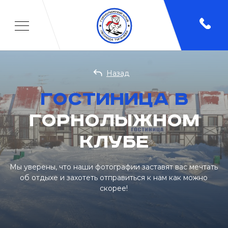
Назад
гостиница в
горнолыжном
клубе
Мы уверены, что наши фотографии заставят вас мечтать
об отдыхе и захотеть отправиться к нам как можно
скорее!
Главная
/
О нас
/
Фотогалерея
/
Гостиница
Отдых
Спорт
Детям