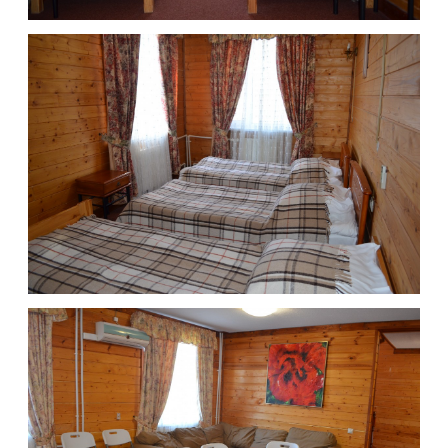
Партнерство
ООО "Шуколово Отель"
Юр. адрес: 141850, Московская обл.,
Дмитровский ГО, д. Шуколово, д. 108, пом. 2
ИНН 7725243035 / КПП 500701001
ОГРН 1037725058942
Общие положения
проект
разработан
политика конфиденциальности
© «Горнолыжный клуб Леонида Тягачёва»