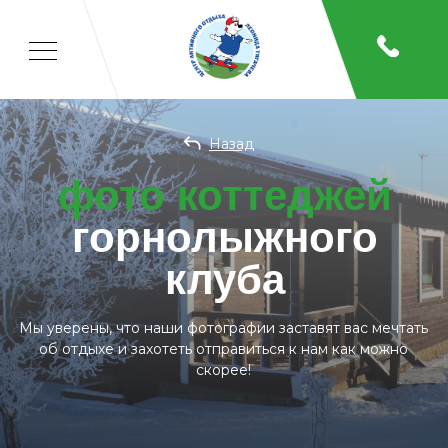
Назад
фото коттеджей
горнолыжного
клуба
Мы уверены, что наши фотографии заставят вас мечтать
об отдыхе и захотеть отправиться к нам как можно
скорее!
Главная
/
О нас
/
Фотогалерея
/
Коттеджи шале
Отдых
Спорт
Детям