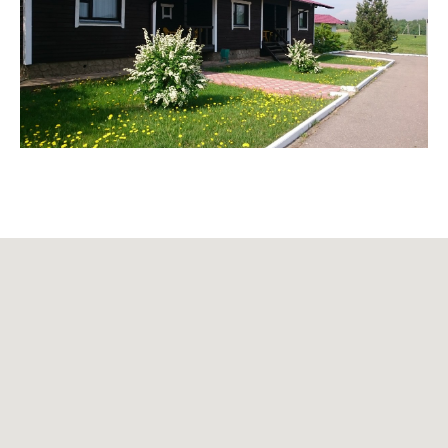
Информация
Вакансии
Контакты
Как добраться?
Документация
ООО "Шуколово Отель"
Юр. адрес: 141850, Московская обл.,
Дмитровский ГО, д. Шуколово, д. 108, пом. 2
ИНН 7725243035 / КПП 500701001
ОГРН 1037725058942
Общие положения
проект
разработан
политика конфиденциальности
© «Горнолыжный клуб Леонида Тягачёва»