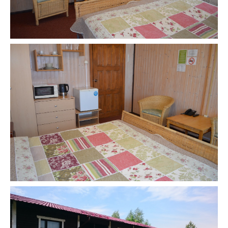
8 (495) 980-79-79
- общий
8 (977) 339-26-26
- служба размещения
info@shukolovo.ru